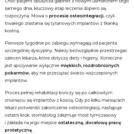
Choć pacjent opuszcza gabinet z nowym uśmiechem tego
samego dnia, kluczowy etap leczenia dopiero się
rozpoczyna. Mowa o
procesie osteointegracji
, czyli
trwałego zrastania się tytanowych implantów z tkanką
kostną.
Pierwsze tygodnie po zabiegu wymagają od pacjenta
szczególnej dyscypliny. Należy bezwzględnie przestrzegać
zaleceń lekarza, które dotyczą diety i higieny. Konieczne
jest spożywanie wyłącznie
miękkich, rozdrobnionych
pokarmów
, aby nie przeciążać świeżo wszczepionych
implantów.
Proces pełnej rehabilitacji kończy się po całkowitym
zrośnięciu się implantów z kością. Gdy po kilku miesiącach
lekarz potwierdzi zakończenie osteointegracji, następuje
ostatni krok: stomatolog zdejmuje most tymczasowy
i zakłada na jego miejsce
ostateczną, docelową pracę
protetyczną
.