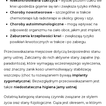
Niekontrolowana cukrzyca
– wysoki poziom cukru we
krwi upośledza gojenie się ran i zwiększa ryzyko infekcji.
Choroby nowotworowe
– szczególnie w trakcie
chemioterapii lub radioterapii w okolicy głowy i szyi.
Choroby autoimmunologiczne
– mogą wpływać na
odpowiedź organizmu na ciało obce, jakim jest implant.
Zaburzenia krzepliwości krwi
– zwiększają ryzyko
powikłań krwotocznych w trakcie i po zabiegu.
Przeciwwskazania miejscowe dotyczą bezpośrednio stanu
jamy ustnej. Zaliczamy do nich aktywne stany zapalne (np.
paradontoza), które wymagają wcześniejszego wyleczenia,
oraz znaczny zanik kości uniemożliwiający stabilizację
wszczepu (choć tu rozwiązaniem bywają
implanty
zygomatyczne
). Bezwzględnym przeciwwskazaniem jest
także
niedostateczna higiena jamy ustnej
.
Ostatnią kategorię stanowią czynniki związane ze stylem
życia oraz stany fizjologiczne. Ciąża jest okresem, w którym