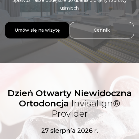
Sprawdź nasze podejście do dbania o piękny i zdrowy
uśmiech
Umów się na wizytę
Cennik
Dzień Otwarty Niewidoczna
Ortodoncja
Invisalign®
Provider
27 sierpnia 2026 r.