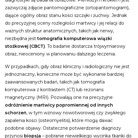
diagnostyki są badania obrazowe. Pierwszym krokiem jest
zazwyczaj zdjęcie pantomograficzne (ortopantomogram),
dające ogólny obraz stanu kości szczęki i żuchwy. Jednak
do precyzyjnej oceny rozległości martwicy i jej relacji do
ważnych struktur anatomicznych, takich jak nerwy,
niezbędna jest
tomografia komputerowa wiązki
stożkowej (CBCT)
. To badanie dostarcza trójwymiarowy
obraz, nieoceniony w planowaniu dalszego leczenia.
W przypadkach, gdy obraz kliniczny i radiologiczny nie jest
jednoznaczny, konieczne może być wykonanie bardziej
zaawansowanych badań, takich jak tomografia
komputerowa z kontrastem (CT) lub rezonans
magnetyczny (MRI). Pozwalają one na precyzyjne
odróżnienie martwicy popromiennej od innych
schorzeń
, w tym wznowy nowotworowej czy zwykłego
zapalenia kości (osteomyelitis), które mogą dawać
podobne objawy.
Ostateczne potwierdzenie diagnozy
przynosi
biopsja
– pobranie niewielkiego wycinka tkanki do