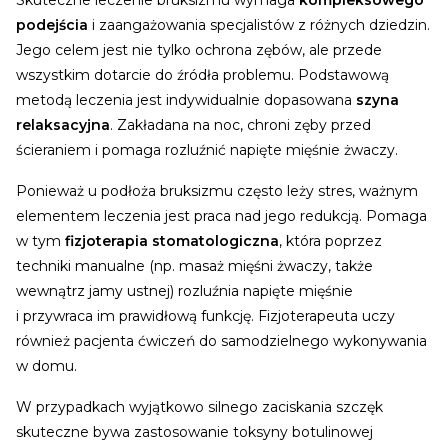
Skuteczne leczenie bruksizmu wymaga
kompleksowego
podejścia
i zaangażowania specjalistów z różnych dziedzin.
Jego celem jest nie tylko ochrona zębów, ale przede
wszystkim dotarcie do źródła problemu.
Podstawową
metodą leczenia jest indywidualnie dopasowana
szyna
relaksacyjna
. Zakładana na noc, chroni zęby przed
ścieraniem i pomaga rozluźnić napięte mięśnie żwaczy.
Ponieważ u podłoża bruksizmu często leży stres, ważnym
elementem leczenia jest praca nad jego redukcją. Pomaga
w tym
fizjoterapia stomatologiczna
, która poprzez
techniki manualne (np. masaż mięśni żwaczy, także
wewnątrz jamy ustnej) rozluźnia napięte mięśnie
i przywraca im prawidłową funkcję. Fizjoterapeuta uczy
również pacjenta ćwiczeń do samodzielnego wykonywania
w domu.
W przypadkach wyjątkowo silnego zaciskania szczęk
skuteczne bywa zastosowanie toksyny botulinowej