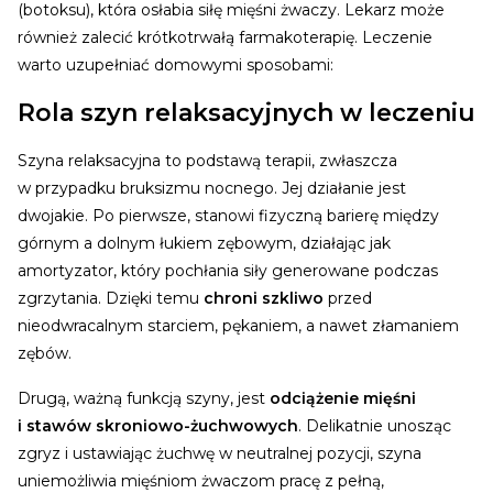
(botoksu), która osłabia siłę mięśni żwaczy. Lekarz może
również zalecić krótkotrwałą farmakoterapię. Leczenie
warto uzupełniać domowymi sposobami:
Rola szyn relaksacyjnych w leczeniu
Szyna relaksacyjna to podstawą terapii, zwłaszcza
w przypadku bruksizmu nocnego. Jej działanie jest
dwojakie. Po pierwsze, stanowi fizyczną barierę między
górnym a dolnym łukiem zębowym, działając jak
amortyzator, który pochłania siły generowane podczas
zgrzytania. Dzięki temu
chroni szkliwo
przed
nieodwracalnym starciem, pękaniem, a nawet złamaniem
zębów.
Drugą, ważną funkcją szyny, jest
odciążenie mięśni
i stawów skroniowo-żuchwowych
. Delikatnie unosząc
zgryz i ustawiając żuchwę w neutralnej pozycji, szyna
uniemożliwia mięśniom żwaczom pracę z pełną,