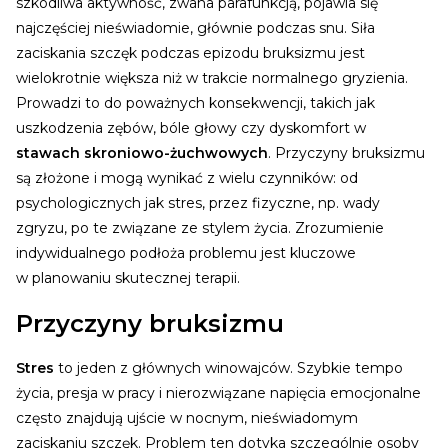
szkodliwa aktywność, zwana parafunkcją, pojawia się
najczęściej nieświadomie, głównie podczas snu.
Siła
zaciskania szczęk podczas epizodu bruksizmu jest
wielokrotnie większa niż w trakcie normalnego gryzienia.
Prowadzi to do poważnych konsekwencji, takich jak
uszkodzenia zębów, bóle głowy czy dyskomfort w
stawach skroniowo-żuchwowych
.
Przyczyny bruksizmu
są złożone i mogą wynikać z wielu czynników: od
psychologicznych jak stres, przez fizyczne, np. wady
zgryzu, po te związane ze stylem życia. Zrozumienie
indywidualnego podłoża problemu jest kluczowe
w planowaniu skutecznej terapii.
Przyczyny bruksizmu
Stres
to jeden z głównych winowajców. Szybkie tempo
życia, presja w pracy i nierozwiązane napięcia emocjonalne
często znajdują ujście w nocnym, nieświadomym
zaciskaniu szczęk. Problem ten dotyka szczególnie osoby