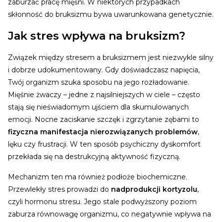
zaburzać pracę mięśni. W niektórych przypadkach
skłonność do bruksizmu bywa uwarunkowana genetycznie.
Jak stres wpływa na bruksizm?
Związek między stresem a bruksizmem jest niezwykle silny
i dobrze udokumentowany. Gdy doświadczasz napięcia,
Twój organizm szuka sposobu na jego rozładowanie.
Mięśnie żwaczy – jedne z najsilniejszych w ciele – często
stają się nieświadomym ujściem dla skumulowanych
emocji. Nocne zaciskanie szczęk i zgrzytanie zębami to
fizyczna manifestacja nierozwiązanych problemów
,
lęku czy frustracji. W ten sposób psychiczny dyskomfort
przekłada się na destrukcyjną aktywność fizyczną.
Mechanizm ten ma również podłoże biochemiczne.
Przewlekły stres prowadzi do
nadprodukcji kortyzolu
,
czyli hormonu stresu. Jego stale podwyższony poziom
zaburza równowagę organizmu, co negatywnie wpływa na