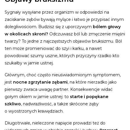
Sygnały wysyłane przez organizm w odpowiedzi na
zaciskanie zębów bywają mylące i łatwo je przypisać innym
dolegliwościom. Budzisz się z uporczywym
bólem głowy
w okolicach skroni?
Odczuwasz ból lub zmęczenie mięśni
twarzy? To jedne z najczęstszych objawów bruksizmu. Ból
ten może promieniować do szyi i karku, a nawet
powodować szumy uszne, których przyczyny rzadko kto
szukałby w jamie ustnej.
Głównym, choć często nieuświadomionym symptomem,
jest
nocne zgrzytanie zębami
, na które nierzadko jako
pierwszy zwraca uwagę partner. Konsekwencje widać
gołym okiem w jamie ustnej: to
starte i popękane
szkliwo
, nadwrażliwość, a także skrócone zęby
o wyostrzonych krawędziach.
Długotrwałe, nieleczone napięcie prowadzi też do