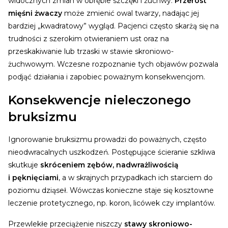
widocznych zmian w obrębie szczęki i żuchwy.
Przerost
mięśni żwaczy
może zmienić owal twarzy, nadając jej
bardziej „kwadratowy” wygląd. Pacjenci często skarżą się na
trudności z szerokim otwieraniem ust oraz na
przeskakiwanie lub trzaski w stawie skroniowo-
żuchwowym. Wczesne rozpoznanie tych objawów pozwala
podjąć działania i zapobiec poważnym konsekwencjom.
Konsekwencje nieleczonego
bruksizmu
Ignorowanie bruksizmu prowadzi do poważnych, często
nieodwracalnych uszkodzeń. Postępujące ścieranie szkliwa
skutkuje
skróceniem zębów, nadwrażliwością
i pęknięciami
, a w skrajnych przypadkach ich starciem do
poziomu dziąseł. Wówczas konieczne staje się kosztowne
leczenie protetycznego, np. koron, licówek czy implantów.
Przewlekłe przeciążenie niszczy
stawy skroniowo-