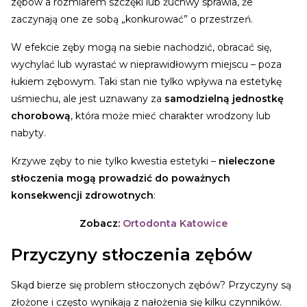
zębów a rozmiarem szczęki lub żuchwy sprawia, że
zaczynają one ze sobą „konkurować” o przestrzeń.
W efekcie zęby mogą na siebie nachodzić, obracać się,
wychylać lub wyrastać w nieprawidłowym miejscu – poza
łukiem zębowym. Taki stan nie tylko wpływa na estetykę
uśmiechu, ale jest uznawany za
samodzielną jednostkę
chorobową
, która może mieć charakter wrodzony lub
nabyty.
Krzywe zęby to nie tylko kwestia estetyki –
nieleczone
stłoczenia mogą prowadzić do poważnych
konsekwencji zdrowotnych
:
Zobacz:
Ortodonta Katowice
Przyczyny stłoczenia zębów
Skąd bierze się problem stłoczonych zębów? Przyczyny są
złożone i często wynikają z nałożenia się kilku czynników.