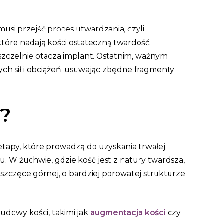
si przejść proces utwardzania, czyli
 które nadają kości ostateczną twardość
 szczelnie otacza implant. Ostatnim, ważnym
ych sił i obciążeń, usuwając zbędne fragmenty
i?
 etapy, które prowadzą do uzyskania trwałej
tu. W żuchwie, gdzie kość jest z natury twardsza,
w szczęce górnej, o bardziej porowatej strukturze
udowy kości, takimi jak
augmentacja kości
czy