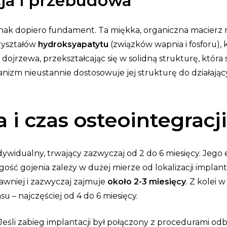
cja i przebudowa
ak dopiero fundament. Ta miękka, organiczna macierz mu
kryształów
hydroksyapatytu
(związków wapnia i fosforu),
ojrzewa, przekształcając się w solidną strukturę, która
anizm nieustannie dostosowuje jej strukturę do działając
a i czas osteointegracj
ndywidualny, trwający zazwyczaj od 2 do 6 miesięcy. Jego
ugość gojenia zależy w dużej mierze od lokalizacji implan
rawniej i zazwyczaj zajmuje
około 2-3 miesięcy
. Z kolei 
u – najczęściej od 4 do 6 miesięcy.
śli zabieg implantacji był połączony z procedurami odb