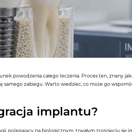
runek powodzenia całego leczenia. Proces ten, znany jak
ę samego zabiegu. Warto wiedzieć, co może go wspomóc, a
egracja implantu?
ii, polegający na biologicznym, trwałym zrośnięciu się 