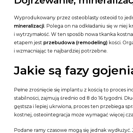
Dojrzewanie, mineraliza
Wyprodukowany przez osteoblasty osteoid to jedn
mineralizacji
. Polega on na odkładaniu się w niej 
i wytrzymałość. W ten sposób nowa tkanka kostna d
etapem jest
przebudowa (remodeling)
kości. Org
i wzmacniając te najbardziej potrzebne.
Jakie są fazy gojeni
Pełne zrośnięcie się implantu z kością to proces i
stabilności, zajmują średnio od 8 do 16 tygodni. Dł
gęstsza i lepiej ukrwiona, proces ten przebiega sp
kostnej, osteointegracja może wymagać więcej czas
Podane ramy czasowe mogą się jednak wydłużyć. Je