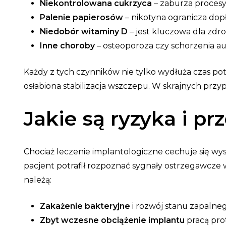
Niekontrolowana cukrzyca
– zaburza procesy 
Palenie papierosów
– nikotyna ogranicza dop
Niedobór witaminy D
– jest kluczowa dla zdr
Inne choroby
– osteoporoza czy schorzenia 
Każdy z tych czynników nie tylko wydłuża czas potr
osłabiona stabilizacja wszczepu. W skrajnych pr
Jakie są ryzyka i p
Chociaż leczenie implantologiczne cechuje się wy
pacjent potrafił rozpoznać sygnały ostrzegawcze w
należą:
Zakażenie bakteryjne
i rozwój stanu zapalneg
Zbyt wczesne obciążenie implantu
pracą pro