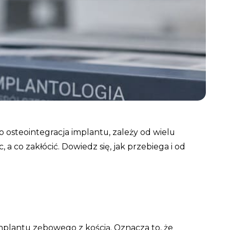
o osteointegracja implantu, zależy od wielu
 co zakłócić. Dowiedz się, jak przebiega i od
implantu zębowego z kością. Oznacza to, że