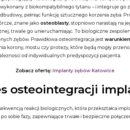
wykonany z biokompatybilnego tytanu – i integruje go ze
 odbudowy, pełniąc funkcję sztucznego korzenia zęba.
Pr
órcze, znane jako
osteoblasty
, stopniowo narastają na j
stnej, trwale go unieruchamiając. To biologiczne zespole
onych zębów.
Prawidłowa osteointegracja jest
warunkie
 korony, mostu czy protezy, które będą mogły przenosić 
zależności od indywidualnych predyspozycji pacjenta.
Zobacz ofertę:
Implanty zębów Katowice
s osteointegracji imp
 sekwencją reakcji biologicznych, która przekształca imp
po sobie fazy, zapewniające trwałe i bezpieczne połączen