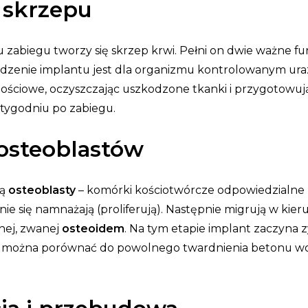
e skrzepu
zabiegu tworzy się skrzep krwi. Pełni on dwie ważne fun
dzenie implantu jest dla organizmu kontrolowanym ur
ościowe, oczyszczając uszkodzone tkanki i przygotowuj
 tygodniu po zabiegu.
 osteoblastów
ją
osteoblasty
– komórki kościotwórcze odpowiedzialne
e się namnażają (proliferują). Następnie migrują w kie
nej, zwanej
osteoidem
. Na tym etapie implant zaczyna 
ten można porównać do powolnego twardnienia betonu 