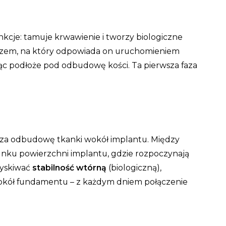
kcje: tamuje krwawienie i tworzy biologiczne
azem, na który odpowiada on uruchomieniem
ąc podłoże pod odbudowę kości. Ta pierwsza faza
 za odbudowę tkanki wokół implantu. Między
runku powierzchni implantu, gdzie rozpoczynają
zyskiwać
stabilność wtórną
(biologiczną),
wokół fundamentu – z każdym dniem połączenie