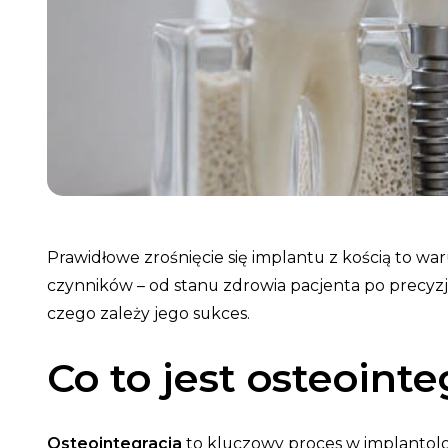
Protezy zębowe
Prawidłowe zrośnięcie się implantu z kością to wa
czynników – od stanu zdrowia pacjenta po precyzj
czego zależy jego sukces.
Co to jest osteoint
Osteointegracja
to kluczowy proces w implantolog