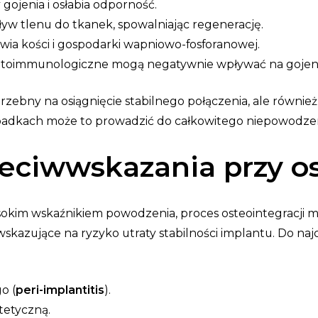
gojenia i osłabia odporność.
ływ tlenu do tkanek, spowalniając regenerację.
owia kości i gospodarki wapniowo-fosforanowej.
autoimmunologiczne mogą negatywnie wpływać na gojeni
zebny na osiągnięcie stabilnego połączenia, ale również 
zypadkach może to prowadzić do całkowitego niepowodzen
rzeciwwskazania przy o
sokim wskaźnikiem powodzenia, proces osteointegracji m
skazujące na ryzyko utraty stabilności implantu.
Do naj
o (
peri-implantitis
).
tetyczną.