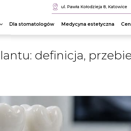
ul. Pawła Kołodzieja 8, Katowice
Dla stomatologów
Medycyna estetyczna
Cen
antu: definicja, przebie
e zębów
Usuwanie zębów
Usuwanie zębów mądrości
Usuwanie zębów zatrzyman
tion
ębów
Invisalign®
ie zębów
a zębów